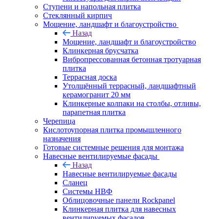
Ступени и напольная плитка
Cтеклянный кирпич
Мощение, ландшафт и благоустройство
Назад
Мощение, ландшафт и благоустройство
Клинкерная брусчатка
Вибропрессованная бетонная тротуарная
плитка
Террасная доска
Утолщённый террасный, ландшафтный
керамогранит 20 мм
Клинкерные колпаки на столбы, отливы,
парапетная плитка
Черепица
Кислотоупорная плитка промышленного
назначения
Готовые системные решения для монтажа
Навесные вентилируемые фасады
Назад
Навесные вентилируемые фасады
Сланец
Системы НВФ
Облицовочные панели Rockpanel
Клинкерная плитка для навесных
вентилируемых фасадов