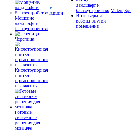
ландшафт и
благоустройство
Maters
Бр
Акции
Интерьеры и
Мощение,
работы внутри
ландшафт и
помещений
благоустройство
Черепица
Кислотоупорная
плитка
промышленного
назначения
Готовые
системные
решения для
монтажа