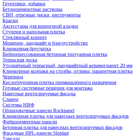
Грунтовки, добавки
Бетоноремонтные растворы
СВП, отрезные диски, инструменты
Краски
Аксессуары для кирпичной кладки
Ступени и напольная плитка
Cтеклянный кирпич
Мощение, ландшафт и благоустройство
Клинкерная брусчатка
Вибропрессованная бетонная тротуарная плитка
Террасная доска
Утолщённый террасный, ландшафтный керамогранит 20 мм
Клинкерные колпаки на столбы, отливы, парапетная плитка
Черепица
Кислотоупорная плитка промышленного назначения
Готовые системные решения для монтажа
Навесные вентилируемые фасады
Сланец
Системы НВФ
Облицовочные панели Rockpanel
Клинкерная плитка для навесных вентилируемых фасадов
Фиброцементные панели
Бетонная плитка для навесных вентилируемых фасадов
Фасадные HPL-панели Sloplast
Тавелла