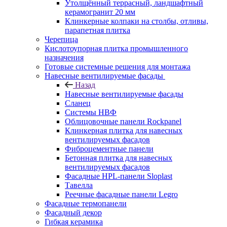
Утолщённый террасный, ландшафтный
керамогранит 20 мм
Клинкерные колпаки на столбы, отливы,
парапетная плитка
Черепица
Кислотоупорная плитка промышленного
назначения
Готовые системные решения для монтажа
Навесные вентилируемые фасады
Назад
Навесные вентилируемые фасады
Сланец
Системы НВФ
Облицовочные панели Rockpanel
Клинкерная плитка для навесных
вентилируемых фасадов
Фиброцементные панели
Бетонная плитка для навесных
вентилируемых фасадов
Фасадные HPL-панели Sloplast
Тавелла
Реечные фасадные панели Legro
Фасадные термопанели
Фасадный декор
Гибкая керамика