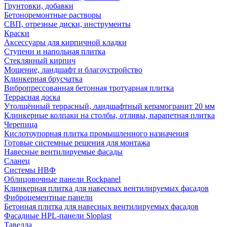
Грунтовки, добавки
Бетоноремонтные растворы
СВП, отрезные диски, инструменты
Краски
Аксессуары для кирпичной кладки
Ступени и напольная плитка
Cтеклянный кирпич
Мощение, ландшафт и благоустройство
Клинкерная брусчатка
Вибропрессованная бетонная тротуарная плитка
Террасная доска
Утолщённый террасный, ландшафтный керамогранит 20 мм
Клинкерные колпаки на столбы, отливы, парапетная плитка
Черепица
Кислотоупорная плитка промышленного назначения
Готовые системные решения для монтажа
Навесные вентилируемые фасады
Сланец
Системы НВФ
Облицовочные панели Rockpanel
Клинкерная плитка для навесных вентилируемых фасадов
Фиброцементные панели
Бетонная плитка для навесных вентилируемых фасадов
Фасадные HPL-панели Sloplast
Тавелла