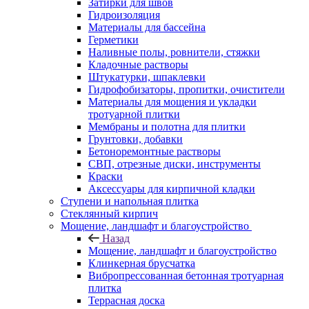
Затирки для швов
Гидроизоляция
Материалы для бассейна
Герметики
Наливные полы, ровнители, стяжки
Кладочные растворы
Штукатурки, шпаклевки
Гидрофобизаторы, пропитки, очистители
Материалы для мощения и укладки
тротуарной плитки
Мембраны и полотна для плитки
Грунтовки, добавки
Бетоноремонтные растворы
СВП, отрезные диски, инструменты
Краски
Аксессуары для кирпичной кладки
Ступени и напольная плитка
Cтеклянный кирпич
Мощение, ландшафт и благоустройство
Назад
Мощение, ландшафт и благоустройство
Клинкерная брусчатка
Вибропрессованная бетонная тротуарная
плитка
Террасная доска