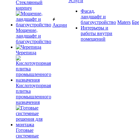
Услуги
Cтеклянный
кирпич
Фасад,
ландшафт и
благоустройство
Maters
Бр
Акции
Интерьеры и
Мощение,
работы внутри
ландшафт и
помещений
благоустройство
Черепица
Кислотоупорная
плитка
промышленного
назначения
Готовые
системные