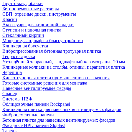
Грунтовки, добавки
Бетоноремонтные растворы
СВП, отрезные диски, инструменты
Краски
Аксессуары для кирпичной кладки
Ступени и напольная плитка
Cтеклянный кирпич
Мощение, ландшафт и благоустройство
Клинкерная брусчатка
Вибропрессованная бетонная тротуарная плитка
Террасная доска
Утолщённый террасный, ландшафтный керамогранит 20 мм
Клинкерные колпаки на столбы, отливы, парапетная плитка
Черепица
Кислотоупорная плитка промышленного назначения
Готовые системные решения для монтажа
Навесные вентилируемые фасады
Сланец
Системы НВФ
Облицовочные панели Rockpanel
Клинкерная плитка для навесных вентилируемых фасадов
Фиброцементные панели
Бетонная плитка для навесных вентилируемых фасадов
Фасадные HPL-панели Sloplast
Тавелла