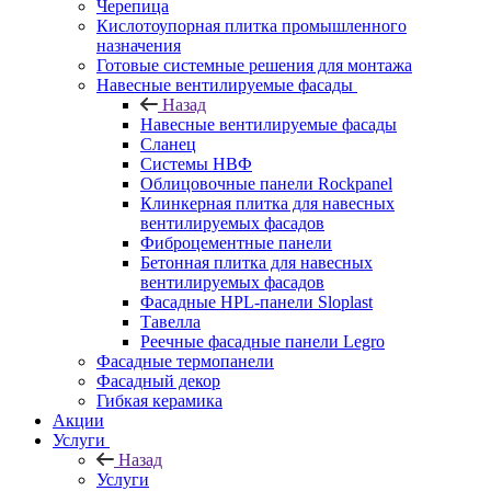
Черепица
Кислотоупорная плитка промышленного
назначения
Готовые системные решения для монтажа
Навесные вентилируемые фасады
Назад
Навесные вентилируемые фасады
Сланец
Системы НВФ
Облицовочные панели Rockpanel
Клинкерная плитка для навесных
вентилируемых фасадов
Фиброцементные панели
Бетонная плитка для навесных
вентилируемых фасадов
Фасадные HPL-панели Sloplast
Тавелла
Реечные фасадные панели Legro
Фасадные термопанели
Фасадный декор
Гибкая керамика
Акции
Услуги
Назад
Услуги