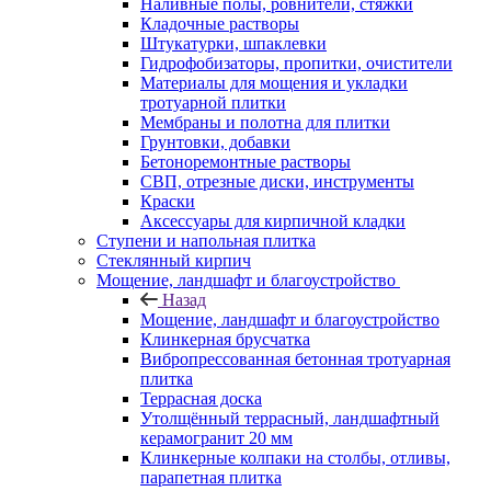
Наливные полы, ровнители, стяжки
Кладочные растворы
Штукатурки, шпаклевки
Гидрофобизаторы, пропитки, очистители
Материалы для мощения и укладки
тротуарной плитки
Мембраны и полотна для плитки
Грунтовки, добавки
Бетоноремонтные растворы
СВП, отрезные диски, инструменты
Краски
Аксессуары для кирпичной кладки
Ступени и напольная плитка
Cтеклянный кирпич
Мощение, ландшафт и благоустройство
Назад
Мощение, ландшафт и благоустройство
Клинкерная брусчатка
Вибропрессованная бетонная тротуарная
плитка
Террасная доска
Утолщённый террасный, ландшафтный
керамогранит 20 мм
Клинкерные колпаки на столбы, отливы,
парапетная плитка