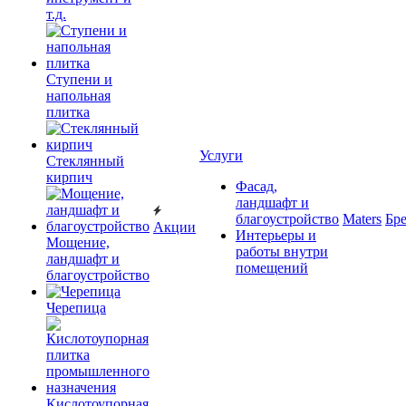
т.д.
Ступени и
напольная
плитка
Услуги
Cтеклянный
кирпич
Фасад,
ландшафт и
благоустройство
Maters
Бр
Акции
Интерьеры и
Мощение,
работы внутри
ландшафт и
помещений
благоустройство
Черепица
Кислотоупорная