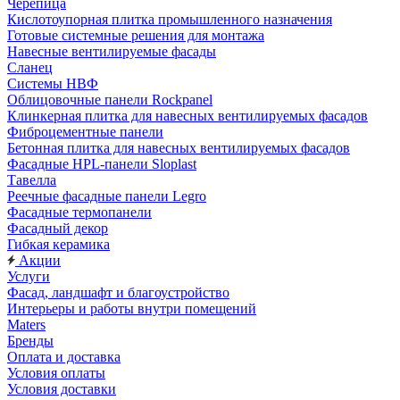
Черепица
Кислотоупорная плитка промышленного назначения
Готовые системные решения для монтажа
Навесные вентилируемые фасады
Сланец
Системы НВФ
Облицовочные панели Rockpanel
Клинкерная плитка для навесных вентилируемых фасадов
Фиброцементные панели
Бетонная плитка для навесных вентилируемых фасадов
Фасадные HPL-панели Sloplast
Тавелла
Реечные фасадные панели Legro
Фасадные термопанели
Фасадный декор
Гибкая керамика
Акции
Услуги
Фасад, ландшафт и благоустройство
Интерьеры и работы внутри помещений
Maters
Бренды
Оплата и доставка
Условия оплаты
Условия доставки