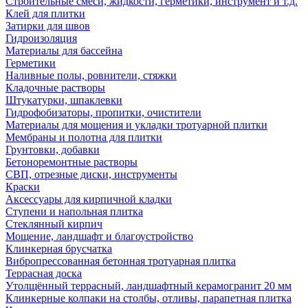
Строительные смеси, жидкости, герметики, инструмент и т.д.
Клей для плитки
Затирки для швов
Гидроизоляция
Материалы для бассейна
Герметики
Наливные полы, ровнители, стяжки
Кладочные растворы
Штукатурки, шпаклевки
Гидрофобизаторы, пропитки, очистители
Материалы для мощения и укладки тротуарной плитки
Мембраны и полотна для плитки
Грунтовки, добавки
Бетоноремонтные растворы
СВП, отрезные диски, инструменты
Краски
Аксессуары для кирпичной кладки
Ступени и напольная плитка
Cтеклянный кирпич
Мощение, ландшафт и благоустройство
Клинкерная брусчатка
Вибропрессованная бетонная тротуарная плитка
Террасная доска
Утолщённый террасный, ландшафтный керамогранит 20 мм
Клинкерные колпаки на столбы, отливы, парапетная плитка