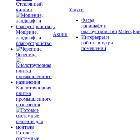
Cтеклянный
кирпич
Услуги
Фасад,
ландшафт и
благоустройство
Maters
Бр
Мощение,
Акции
Интерьеры и
ландшафт и
работы внутри
благоустройство
помещений
Черепица
Кислотоупорная
плитка
промышленного
назначения
Готовые
системные