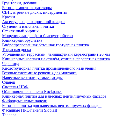
Грунтовки, добавки
Бетоноремонтные растворы
СВП, отрезные диски, инструменты
Краски
Аксессуары для кирпичной кладки
Ступени и напольная плитка
Cтеклянный кирпич
Мощение, ландшафт и благоустройство
Клинкерная брусчатка
Вибропрессованная бетонная тротуарная плитка
Террасная доска
Утолщённый террасный, ландшафтный керамогранит 20 мм
Клинкерные колпаки на столбы, отливы, парапетная плитка
Черепица
Кислотоупорная плитка промышленного назначения
Готовые системные решения для монтажа
Навесные вентилируемые фасады
Сланец
Системы НВФ
Облицовочные панели Rockpanel
Клинкерная плитка для навесных вентилируемых фасадов
Фиброцементные панели
Бетонная плитка для навесных вентилируемых фасадов
Фасадные HPL-панели Sloplast
Тавелла