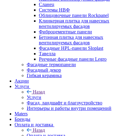
Сланец
Системы НВФ
Облицовочные панели Rockpanel
Клинкерная плитка для навесных
вентилируемых фасадов
Фиброцементные панели
Бетонная плитка для навесных
вентилируемых фасадов
Фасадные HPL-панели Sloplast
Тавелла
Реечные фасадные панели Legro
Фасадные термопанели
Фасадный декор
Гибкая керамика
Акции
Услуги
Назад
Услуги
Фасад, ландшафт и благоустройство
Интерьеры и работы внутри помещений
Maters
Бренды
Оплата и доставка
Назад
Оплата и доставка