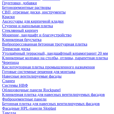
Грунтовки, добавки
Бетоноремонтные растворы
СВП, отрезные диски, инструменты
Краски
Аксессуары для кирпичной кладки
Ступени и напольная плитка
Cтеклянный кирпич
Мощение, ландшафт и благоустройство
Клинкерная брусчатка
Вибропрессованная бетонная тротуарная плитка
Террасная доска
Утолщённый террасный, ландшафтный керамогранит 20 мм
Клинкерные колпаки на столбы, отливы, парапетная плитка
Черепица
Кислотоупорная плитка промышленного назначения
Готовые системные решения для монтажа
Навесные вентилируемые фасады
Сланец
Системы НВФ
Облицовочные панели Rockpanel
Клинкерная плитка для навесных вентилируемых фасадов
Фиброцементные панели
Бетонная плитка для навесных вентилируемых фасадов
Фасадные HPL-панели Sloplast
Тавелла