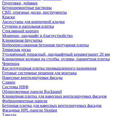
Грунтовки, добавки
Бетоноремонтные растворы
СВП, отрезные диски, инструменты
Краски
Аксессуары для кирпичной кладки
Ступени и напольная плитка
Cтеклянный кирпич
Мощение, ландшафт и благоустройство
Клинкерная брусчатка
Вибропрессованная бетонная тротуарная плитка
Террасная доска
Утолщённый террасный, ландшафтный керамогранит 20 мм
Клинкерные колпаки на столбы, отливы, парапетная плитка
Черепица
Кислотоупорная плитка промышленного назначения
Готовые системные решения для монтажа
Навесные вентилируемые фасады
Сланец
Системы НВФ
Облицовочные панели Rockpanel
Клинкерная плитка для навесных вентилируемых фасадов
Фиброцементные панели
Бетонная плитка для навесных вентилируемых фасадов
Фасадные HPL-панели Sloplast
Тавелла