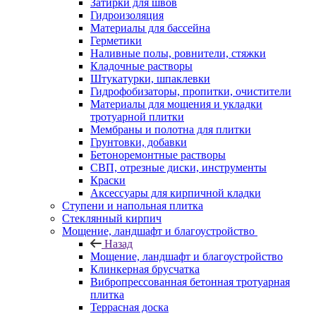
Затирки для швов
Гидроизоляция
Материалы для бассейна
Герметики
Наливные полы, ровнители, стяжки
Кладочные растворы
Штукатурки, шпаклевки
Гидрофобизаторы, пропитки, очистители
Материалы для мощения и укладки
тротуарной плитки
Мембраны и полотна для плитки
Грунтовки, добавки
Бетоноремонтные растворы
СВП, отрезные диски, инструменты
Краски
Аксессуары для кирпичной кладки
Ступени и напольная плитка
Cтеклянный кирпич
Мощение, ландшафт и благоустройство
Назад
Мощение, ландшафт и благоустройство
Клинкерная брусчатка
Вибропрессованная бетонная тротуарная
плитка
Террасная доска