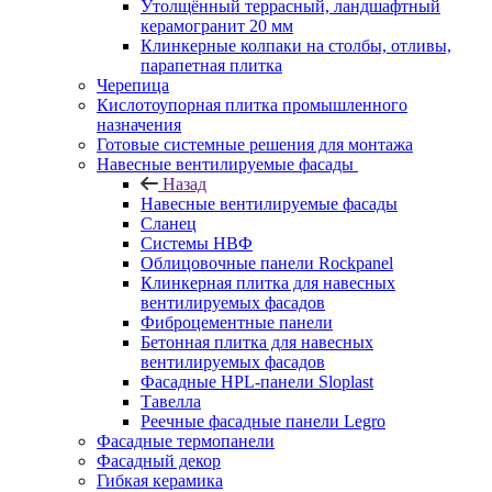
Утолщённый террасный, ландшафтный
керамогранит 20 мм
Клинкерные колпаки на столбы, отливы,
парапетная плитка
Черепица
Кислотоупорная плитка промышленного
назначения
Готовые системные решения для монтажа
Навесные вентилируемые фасады
Назад
Навесные вентилируемые фасады
Сланец
Системы НВФ
Облицовочные панели Rockpanel
Клинкерная плитка для навесных
вентилируемых фасадов
Фиброцементные панели
Бетонная плитка для навесных
вентилируемых фасадов
Фасадные HPL-панели Sloplast
Тавелла
Реечные фасадные панели Legro
Фасадные термопанели
Фасадный декор
Гибкая керамика