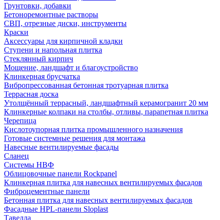
Грунтовки, добавки
Бетоноремонтные растворы
СВП, отрезные диски, инструменты
Краски
Аксессуары для кирпичной кладки
Ступени и напольная плитка
Cтеклянный кирпич
Мощение, ландшафт и благоустройство
Клинкерная брусчатка
Вибропрессованная бетонная тротуарная плитка
Террасная доска
Утолщённый террасный, ландшафтный керамогранит 20 мм
Клинкерные колпаки на столбы, отливы, парапетная плитка
Черепица
Кислотоупорная плитка промышленного назначения
Готовые системные решения для монтажа
Навесные вентилируемые фасады
Сланец
Системы НВФ
Облицовочные панели Rockpanel
Клинкерная плитка для навесных вентилируемых фасадов
Фиброцементные панели
Бетонная плитка для навесных вентилируемых фасадов
Фасадные HPL-панели Sloplast
Тавелла