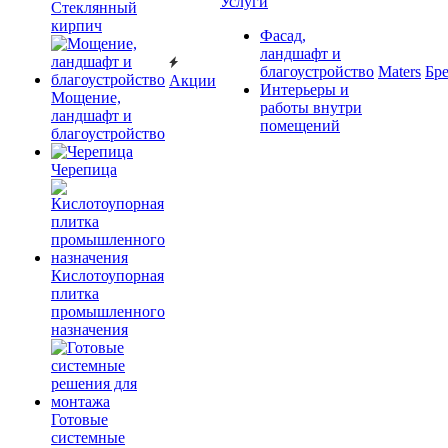
Услуги
Cтеклянный
кирпич
Фасад,
ландшафт и
благоустройство
Maters
Бр
Акции
Интерьеры и
Мощение,
работы внутри
ландшафт и
помещений
благоустройство
Черепица
Кислотоупорная
плитка
промышленного
назначения
Готовые
системные