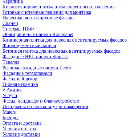
Черепица
Кислотоупорная плитка промышленного назначения
Готовые системные решения для монтажа
Навесные вентилируемые фасады
Сланец
Системы НВФ
Облицовочные панели Rockpanel
Клинкерная плитка для навесных вентилируемых фасадов
Фиброцементные панели
Бетонная плитка для навесных вентилируемых фасадов
Фасадные HPL-панели Sloplast
Тавелла
Реечные фасадные панели Legro
Фасадные термопанели
Фасадный декор
Гибкая керамика
Акции
Услуги
Фасад, ландшафт и благоустройство
Интерьеры и работы внутри помещений
Maters
Бренды
Оплата и доставка
Условия оплаты
Условия доставки