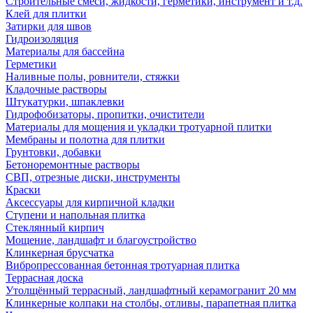
Строительные смеси, жидкости, герметики, инструмент и т.д.
Клей для плитки
Затирки для швов
Гидроизоляция
Материалы для бассейна
Герметики
Наливные полы, ровнители, стяжки
Кладочные растворы
Штукатурки, шпаклевки
Гидрофобизаторы, пропитки, очистители
Материалы для мощения и укладки тротуарной плитки
Мембраны и полотна для плитки
Грунтовки, добавки
Бетоноремонтные растворы
СВП, отрезные диски, инструменты
Краски
Аксессуары для кирпичной кладки
Ступени и напольная плитка
Cтеклянный кирпич
Мощение, ландшафт и благоустройство
Клинкерная брусчатка
Вибропрессованная бетонная тротуарная плитка
Террасная доска
Утолщённый террасный, ландшафтный керамогранит 20 мм
Клинкерные колпаки на столбы, отливы, парапетная плитка