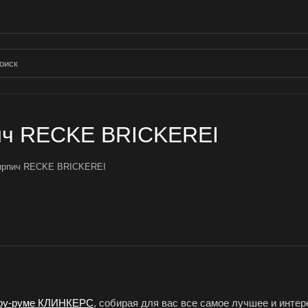
пич RECKE BRICKEREI
 кирпич RECKE BRICKEREI
оу-руме КЛИНКЕРС
, собирая для вас все самое лучшее и инте