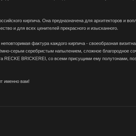
ссийского кирпича. Она предназначена для архитекторов и во
ство и для всех ценителей прекрасного и изысканного.
и неповторимая фактура каждого кирпича - своеобразная визитн
ёмно-серым серебристым напылением, сложное благородное соч
ета RECKE BRICKEREI, со всеми присущими ему полутонами, поз
ит именно вам!