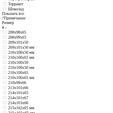
Терракот
Шоколад
Показать все
?
Примечание
Размер
208х98х65
208х99х65
209х101х50
209х101х50 мм
210x100x50 мм
210x100x65 мм
210х100х50
210х100х50 мм
210х100х65
210х100х65 мм
210х99х66
213х101х66
214х101х65
214х101х67
214х103х66
215x102x65 мм
215×102×65 мм