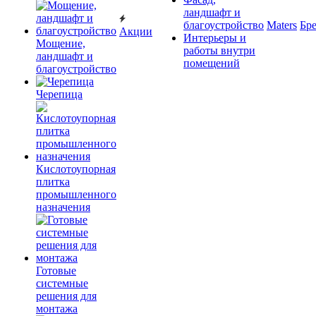
ландшафт и
благоустройство
Maters
Бр
Акции
Интерьеры и
Мощение,
работы внутри
ландшафт и
помещений
благоустройство
Черепица
Кислотоупорная
плитка
промышленного
назначения
Готовые
системные
решения для
монтажа