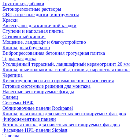
Грунтовки, добавки
Бетоноремонтные растворы
СВП, отрезные диски, инструменты
Краски
Аксессуары для кирпичной кладки
Ступени и напольная плитка
Cтеклянный кирпич
Мощение, ландшафт и благоустройство
Клинкерная брусчатка
Вибропрессованная бетонная тротуарная плитка
Террасная доска
Утолщённый террасный, ландшафтный керамогранит 20 мм
Клинкерные колпаки на столбы, отливы, парапетная плитка
Черепица
Кислотоупорная плитка промышленного назначения
Готовые системные решения для монтажа
Навесные вентилируемые фасады
Сланец
Системы НВФ
Облицовочные панели Rockpanel
Клинкерная плитка для навесных вентилируемых фасадов
Фиброцементные панели
Бетонная плитка для навесных вентилируемых фасадов
Фасадные HPL-панели Sloplast
Тавелла