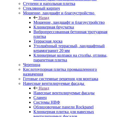
Ступени и напольная плитка
Cтеклянный кирпич
Мощение, ландшафт и благоустройство
Назад
Мощение, ландшафт и благоустройство
Клинкерная брусчатка
Вибропрессованная бетонная тротуарная
плитка
Террасная доска
Утолщённый террасный, ландшафтный
керамогранит 20 мм
Клинкерные колпаки на столбы, отливы,
парапетная плитка
Черепица
Кислотоупорная плитка промышленного
назначения
Готовые системные решения для монтажа
Навесные вентилируемые фасады
Назад
Навесные вентилируемые фасады
Сланец
Системы НВФ
Облицовочные панели Rockpanel
Клинкерная плитка для навесных
вентилируемых фасадов