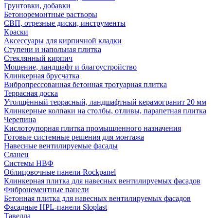
Грунтовки, добавки
Бетоноремонтные растворы
СВП, отрезные диски, инструменты
Краски
Аксессуары для кирпичной кладки
Ступени и напольная плитка
Cтеклянный кирпич
Мощение, ландшафт и благоустройство
Клинкерная брусчатка
Вибропрессованная бетонная тротуарная плитка
Террасная доска
Утолщённый террасный, ландшафтный керамогранит 20 мм
Клинкерные колпаки на столбы, отливы, парапетная плитка
Черепица
Кислотоупорная плитка промышленного назначения
Готовые системные решения для монтажа
Навесные вентилируемые фасады
Сланец
Системы НВФ
Облицовочные панели Rockpanel
Клинкерная плитка для навесных вентилируемых фасадов
Фиброцементные панели
Бетонная плитка для навесных вентилируемых фасадов
Фасадные HPL-панели Sloplast
Тавелла