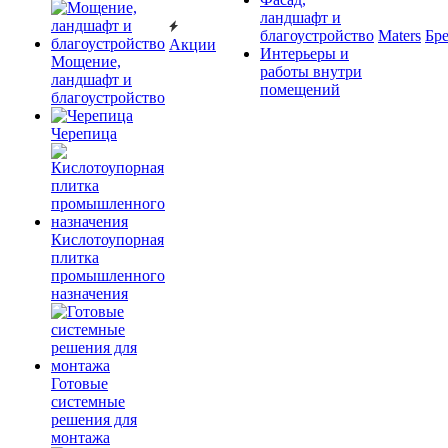
ландшафт и
благоустройство
Maters
Бр
Акции
Интерьеры и
Мощение,
работы внутри
ландшафт и
помещений
благоустройство
Черепица
Кислотоупорная
плитка
промышленного
назначения
Готовые
системные
решения для
монтажа