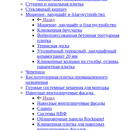
Ступени и напольная плитка
Cтеклянный кирпич
Мощение, ландшафт и благоустройство
Назад
Мощение, ландшафт и благоустройство
Клинкерная брусчатка
Вибропрессованная бетонная тротуарная
плитка
Террасная доска
Утолщённый террасный, ландшафтный
керамогранит 20 мм
Клинкерные колпаки на столбы, отливы,
парапетная плитка
Черепица
Кислотоупорная плитка промышленного
назначения
Готовые системные решения для монтажа
Навесные вентилируемые фасады
Назад
Навесные вентилируемые фасады
Сланец
Системы НВФ
Облицовочные панели Rockpanel
Клинкерная плитка для навесных
вентилируемых фасадов