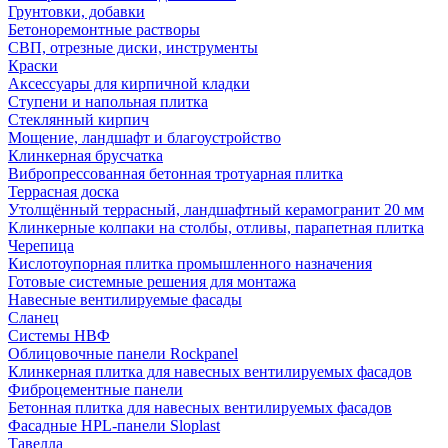
Грунтовки, добавки
Бетоноремонтные растворы
СВП, отрезные диски, инструменты
Краски
Аксессуары для кирпичной кладки
Ступени и напольная плитка
Cтеклянный кирпич
Мощение, ландшафт и благоустройство
Клинкерная брусчатка
Вибропрессованная бетонная тротуарная плитка
Террасная доска
Утолщённый террасный, ландшафтный керамогранит 20 мм
Клинкерные колпаки на столбы, отливы, парапетная плитка
Черепица
Кислотоупорная плитка промышленного назначения
Готовые системные решения для монтажа
Навесные вентилируемые фасады
Сланец
Системы НВФ
Облицовочные панели Rockpanel
Клинкерная плитка для навесных вентилируемых фасадов
Фиброцементные панели
Бетонная плитка для навесных вентилируемых фасадов
Фасадные HPL-панели Sloplast
Тавелла